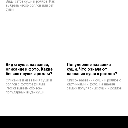
Виды сетов суши и роллов. Как
выбрать набор роллов или сет
суши
Виды суши: названия,
Популярные названия
описание и фото. Какие
суши. Что означают
бывают суши и роллы?
названия суши и роллов?
Описание и названия суши и
Список названий суши и роллов с
роллов с фотографиями.
картинками и фото. Названия
Рассказываем обо всех
самых популярных суши и роллов
популярных видах суши