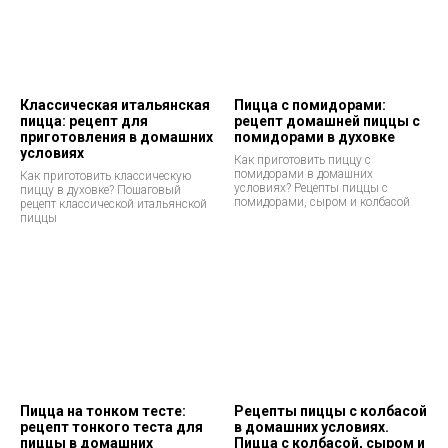
Классическая итальянская
Пицца с помидорами:
пицца: рецепт для
рецепт домашней пиццы с
приготовления в домашних
помидорами в духовке
условиях
Как приготовить пиццу с
помидорами в домашних
Как приготовить классическую
условиях? Рецепты пиццы с
пиццу в духовке? Пошаговый
помидорами, сыром и колбасой
рецепт классической итальянской
пиццы
Пицца на тонком тесте:
Рецепты пиццы с колбасой
рецепт тонкого теста для
в домашних условиях.
пиццы в домашних
Пицца с колбасой, сыром и