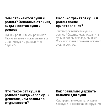
Чем отличаются суши и
Сколько хранятся суши и
роллы? Основные отличия,
роллы после
виды и состав суши и
приготовления?
роллов
Какой срок годности суши и
роллов? Сколько можно хранить
Суши и роллы: в чем разница?
суши и роллы в холодильнике?
Рассказываем и показываем все
Срок и условия хранения готовых
отличия суши и роллов. Что
суши и роллов.
вкуснее?
Что такое сет суши и
Как правильно держать
роллов? Когда набор суши
палочки для суши
дешевле, чем роллы по
Как правильно есть палочками
отдельности?
для суши? Пошаговая инструкция