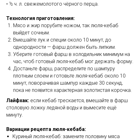
• ½ ч. л. свежемолотого чёрного перца.
Технология приготовления:
Мясо и жир порубите ножом, так люля-кебаб
выйдет сочным.
Вмешайте лук и специи около 10 минут, до
однородности — фарш должен быть липким.
Уберите готовый фарш в холодильник минимум на
час, чтоб готовый люля-кебаб мог держать форму.
Достаньте фарш, распределите по шампуру
плотным слоем и готовьте люля-кебаб около 10
минут, поворачивая шампур каждые 30 секунд,
пока не появится характерная золотистая корочка.
Лайфхак:
если кебаб трескается, вмешайте в фарш
столовую ложку ледяной воды и вымесите ещё
минуту.
Вариации рецепта люля-кебаба:
Куриный люля‑кебаб: замените половину мяса