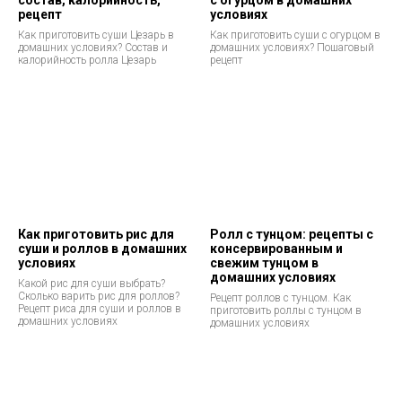
состав, калорийность,
с огурцом в домашних
рецепт
условиях
Как приготовить суши Цезарь в
Как приготовить суши с огурцом в
домашних условиях? Состав и
домашних условиях? Пошаговый
калорийность ролла Цезарь
рецепт
Как приготовить рис для
Ролл с тунцом: рецепты с
суши и роллов в домашних
консервированным и
условиях
свежим тунцом в
домашних условиях
Какой рис для суши выбрать?
Сколько варить рис для роллов?
Рецепт роллов с тунцом. Как
Рецепт риса для суши и роллов в
приготовить роллы с тунцом в
домашних условиях
домашних условиях