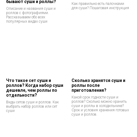
бывают суши и роллы?
Как правильно есть палочками
для суши? Пошаговая инструкция
Описание и названия суши и
роллов с фотографиями.
Рассказываем обо всех
популярных видах суши
Что такое сет суши и
Сколько хранятся суши и
роллов? Когда набор суши
роллы после
дешевле, чем роллы по
приготовления?
отдельности?
Какой срок годности суши и
роллов? Сколько можно хранить
Виды сетов суши и роллов. Как
суши и роллы в холодильнике?
выбрать набор роллов или сет
Срок и условия хранения готовых
суши
суши и роллов.