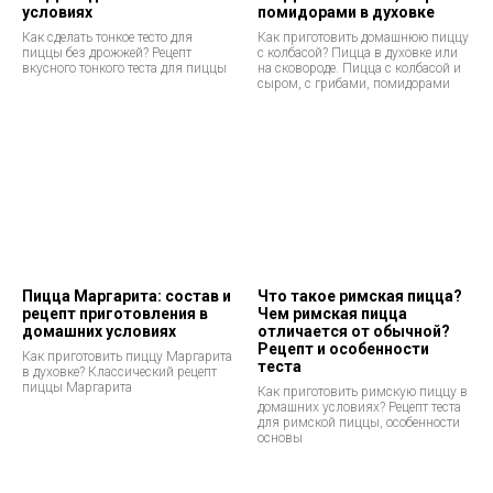
условиях
помидорами в духовке
Как сделать тонкое тесто для
Как приготовить домашнюю пиццу
пиццы без дрожжей? Рецепт
с колбасой? Пицца в духовке или
вкусного тонкого теста для пиццы
на сковороде. Пицца с колбасой и
сыром, с грибами, помидорами
Пицца Маргарита: состав и
Что такое римская пицца?
рецепт приготовления в
Чем римская пицца
домашних условиях
отличается от обычной?
Рецепт и особенности
Как приготовить пиццу Маргарита
теста
в духовке? Классический рецепт
пиццы Маргарита
Как приготовить римскую пиццу в
домашних условиях? Рецепт теста
для римской пиццы, особенности
основы