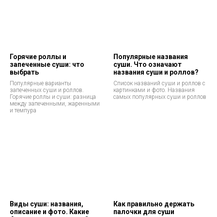
Горячие роллы и
Популярные названия
запеченные суши: что
суши. Что означают
выбрать
названия суши и роллов?
Популярные варианты
Список названий суши и роллов с
запеченных суши и роллов.
картинками и фото. Названия
Горячие роллы и суши: разница
самых популярных суши и роллов
между запеченными, жаренными
и темпура
Виды суши: названия,
Как правильно держать
описание и фото. Какие
палочки для суши