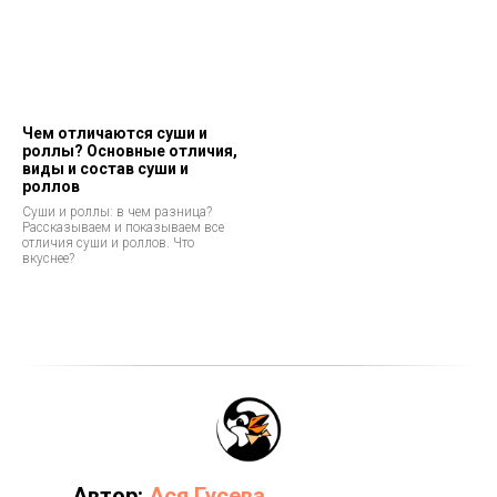
Чем отличаются суши и
роллы? Основные отличия,
виды и состав суши и
роллов
Суши и роллы: в чем разница?
Рассказываем и показываем все
отличия суши и роллов. Что
вкуснее?
Автор:
Ася Гусева