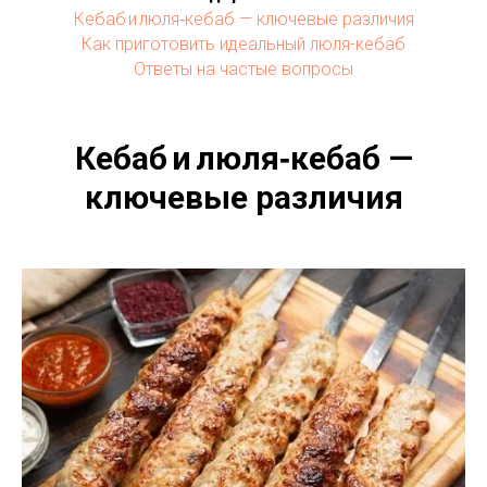
Кебаб и люля‑кебаб — ключевые различия
Как приготовить идеальный люля-кебаб
Ответы на частые вопросы
Кебаб и люля‑кебаб —
ключевые различия