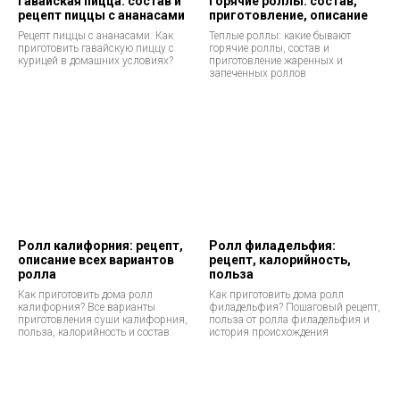
Гавайская пицца: состав и
Горячие роллы: состав,
рецепт пиццы с ананасами
приготовление, описание
Рецепт пиццы с ананасами. Как
Теплые роллы: какие бывают
приготовить гавайскую пиццу с
горячие роллы, состав и
курицей в домашних условиях?
приготовление жаренных и
запеченных роллов
Ролл калифорния: рецепт,
Ролл филадельфия:
описание всех вариантов
рецепт, калорийность,
ролла
польза
Как приготовить дома ролл
Как приготовить дома ролл
калифорния? Все варианты
филадельфия? Пошаговый рецепт,
приготовления суши калифорния,
польза от ролла филадельфия и
польза, калорийность и состав
история происхождения