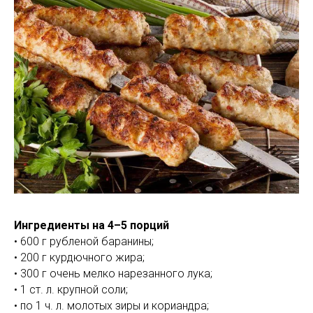
Ингредиенты на 4–5 порций
• 600 г рубленой баранины;
• 200 г курдючного жира;
• 300 г очень мелко нарезанного лука;
• 1 ст. л. крупной соли;
• по 1 ч. л. молотых зиры и кориандра;