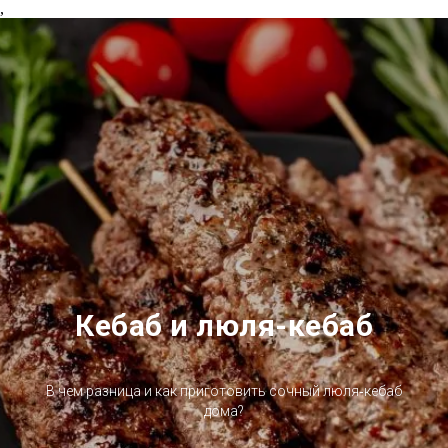
,
Кебаб и люля-кебаб
В чем разница и как приготовить сочный люля‑кебаб
дома?