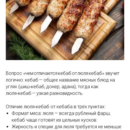
Вопрос «чем отличается кебаб от люля кебаб» звучит
логично: кебаб — общее название мясных блюд на
углях (шиш‑кебаб, донер, адана), тогда как
люля‑кебаб — узкая разновидность.
Отличие люля‑кебаб от кебаба в трёх пунктах:
Формат мяса: люля — всегда рубленый фарш,
кебаб чаще готовят из цельных кусков.
Жирность и специи: для люля требуется не меньше