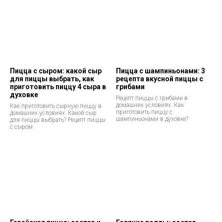
Пицца с сыром: какой сыр
Пицца с шампиньонами: 3
для пиццы выбрать, как
рецепта вкусной пиццы с
приготовить пиццу 4 сыра в
грибами
духовке
Рецепт пиццы с грибами в
домашних условиях. Как
Как приготовить сырную пиццу в
приготовить пиццу с
домашних условиях. Какой сыр
шампиньонами в духовке?
для пиццы выбрать? Рецепт пиццы
с сыром