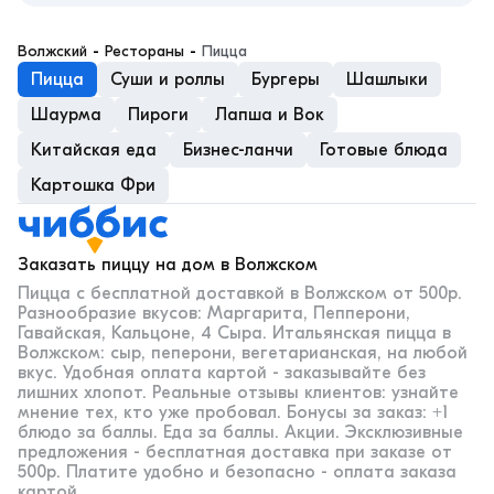
волжский
 - 
рестораны
 - 
Пицца
Пицца
Суши и роллы
Бургеры
Шашлыки
Шаурма
Пироги
Лапша и Вок
Китайская еда
Бизнес-ланчи
Готовые блюда
Картошка Фри
Заказать пиццу на дом в Волжском
Пицца с бесплатной доставкой в Волжском от 500р.
Разнообразие вкусов: Маргарита, Пепперони,
Гавайская, Кальцоне, 4 Сыра. Итальянская пицца в
Волжском: сыр, пеперони, вегетарианская, на любой
вкус. Удобная оплата картой - заказывайте без
лишних хлопот. Реальные отзывы клиентов: узнайте
мнение тех, кто уже пробовал. Бонусы за заказ: +1
блюдо за баллы. Еда за баллы. Акции. Эксклюзивные
предложения - бесплатная доставка при заказе от
500р. Платите удобно и безопасно - оплата заказа
картой.