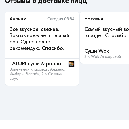
Отзывы
о доставке пицц
Аноним
Сегодня 05:54
Наталья
Все вкусное, свежее.
Самый вкусный во
Заказываем не в первый
городе . Спасибо
раз. Однозначно
рекомендую. Спасибо.
Суши Wok
2 × Wok M морской
TATORI суши & роллы
Запеченая классика , Анжела,
Имбирь, Васаби, 2 × Соевый
соус