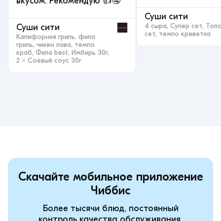
вкусом. Рекомендую 👍🤤
Суши сити
4 сыра, Супер сет, Топ
Суши сити
сет, темпо креветка
Калифорния гриль, фила
гриль, чикен лава, темпо
краб, Фила best, Имбирь 30г,
2 × Соевый соус 30г
Скачайте мобильное приложение
Чиббис
Более тысячи блюд, постоянный
контроль качества обслуживания,